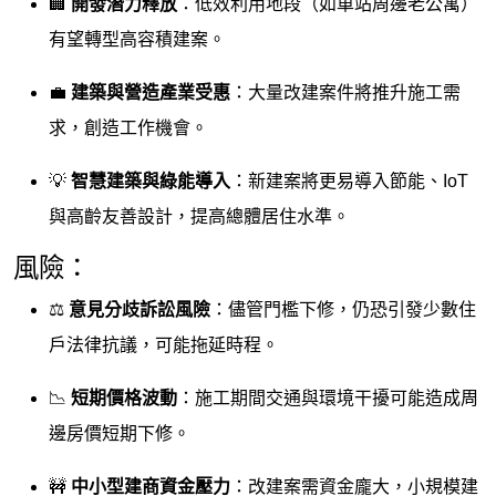
🏢
開發潛力釋放
：低效利用地段（如車站周邊老公寓）
有望轉型高容積建案。
💼
建築與營造產業受惠
：大量改建案件將推升施工需
求，創造工作機會。
💡
智慧建築與綠能導入
：新建案將更易導入節能、IoT
與高齡友善設計，提高總體居住水準。
風險：
⚖️
意見分歧訴訟風險
：儘管門檻下修，仍恐引發少數住
戶法律抗議，可能拖延時程。
📉
短期價格波動
：施工期間交通與環境干擾可能造成周
邊房價短期下修。
🚧
中小型建商資金壓力
：改建案需資金龐大，小規模建