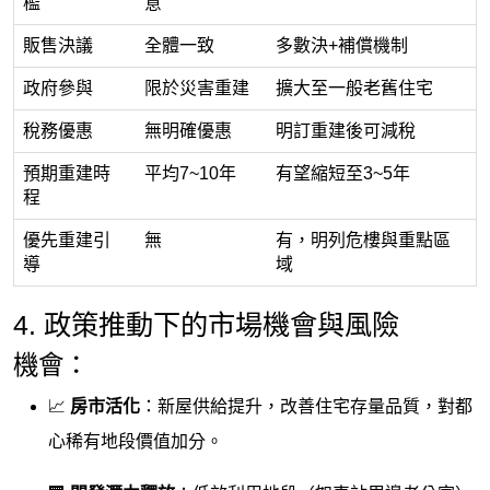
檻
意
販售決議
全體一致
多數決+補償機制
政府參與
限於災害重建
擴大至一般老舊住宅
稅務優惠
無明確優惠
明訂重建後可減稅
預期重建時
平均7~10年
有望縮短至3~5年
程
優先重建引
無
有，明列危樓與重點區
導
域
4. 政策推動下的市場機會與風險
機會：
📈
房市活化
：新屋供給提升，改善住宅存量品質，對都
心稀有地段價值加分。