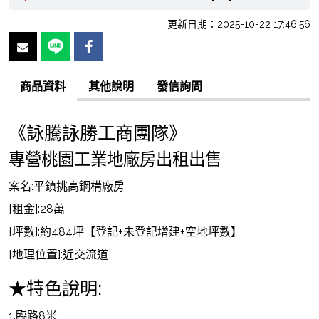
更新日期：2025-10-22 17:46:56
商品資料
其他說明
發信詢問
《詠騰詠勝工商團隊》
專營桃園工業地廠房出租出售
案名:平鎮挑高鋼構廠房
[租金]:28萬
[坪數]:約484坪【登記+未登記增建+空地坪數】
[地理位置]:近交流道
★特色說明:
1.臨路8米